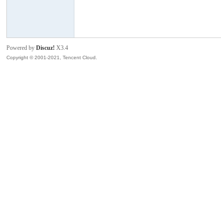
模
Powered by
Discuz!
X3.4
Copyright © 2001-2021, Tencent Cloud.
论
坛