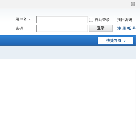
用户名
自动登录
找回密码
登录
密码
注-册-帐-号
快捷导航