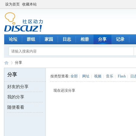
设为首页
收藏本站
论坛
群组
家园
日志
相册
分享
记录
分享
分享
按类型查看:
全部
|
网址
|
视频
|
音乐
|
Flash
|
日
好友的分享
数
›
现在还没分享
我的分享
随便看看