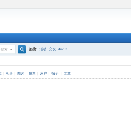
热搜:
活动
交友
discuz
搜索
搜
志
|
相册
|
图片
|
投票
|
用户
|
帖子
|
文章
索