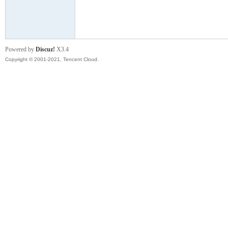
模
Powered by
Discuz!
X3.4
Copyright © 2001-2021, Tencent Cloud.
论
坛