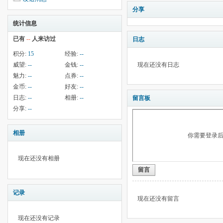
分享
统计信息
已有
--
人来访过
日志
积分:
15
经验:
--
威望:
--
金钱:
--
现在还没有日志
魅力:
--
点券:
--
金币:
--
好友:
--
日志:
--
相册:
--
留言板
分享:
--
相册
你需要登录
现在还没有相册
留言
记录
现在还没有留言
现在还没有记录