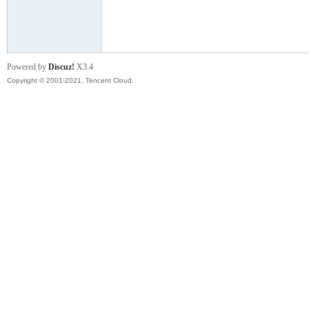
模
Powered by
Discuz!
X3.4
Copyright © 2001-2021, Tencent Cloud.
论
坛