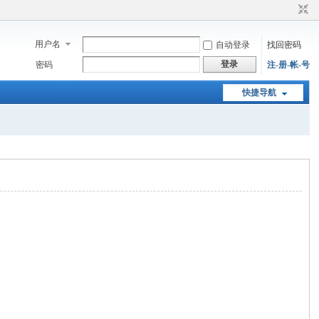
用户名
自动登录
找回密码
登录
密码
注-册-帐-号
快捷导航