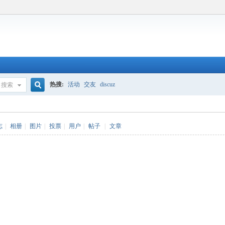
热搜:
活动
交友
discuz
搜索
搜
志
|
相册
|
图片
|
投票
|
用户
|
帖子
|
文章
索