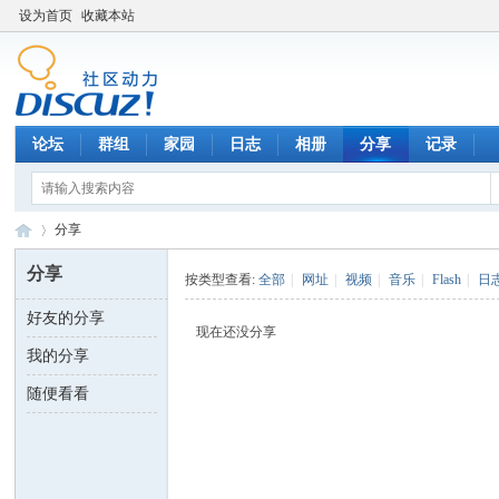
设为首页
收藏本站
论坛
群组
家园
日志
相册
分享
记录
分享
分享
按类型查看:
全部
|
网址
|
视频
|
音乐
|
Flash
|
日
好友的分享
数
›
现在还没分享
我的分享
随便看看