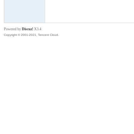
模
Powered by
Discuz!
X3.4
Copyright © 2001-2021, Tencent Cloud.
论
坛