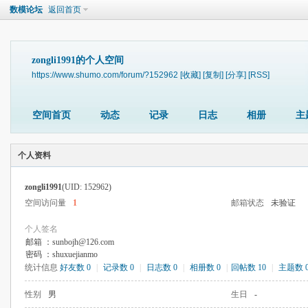
数模论坛
返回首页
zongli1991的个人空间
https://www.shumo.com/forum/?152962
[收藏]
[复制]
[分享]
[RSS]
空间首页
动态
记录
日志
相册
主
个人资料
zongli1991
(UID: 152962)
空间访问量
1
邮箱状态
未验证
个人签名
邮箱 ：sunbojh@126.com
密码 ：shuxuejianmo
统计信息
好友数 0
|
记录数 0
|
日志数 0
|
相册数 0
|
回帖数 10
|
主题数 
性别
男
生日
-