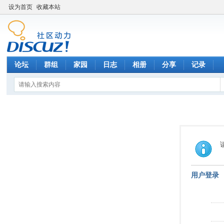
设为首页
收藏本站
论坛
群组
家园
日志
相册
分享
记录
用户登录