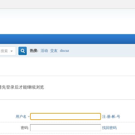
热搜:
活动
交友
discuz
搜索
搜
索
请先登录后才能继续浏览
用户名
注-册-帐-号
密码:
找回密码