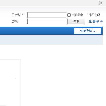
用户名
自动登录
找回密码
登录
密码
注-册-帐-号
快捷导航