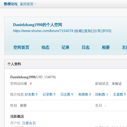
数模论坛
返回首页
Danielzhang1990的个人空间
https://www.shumo.com/forum/?154078
[收藏]
[复制]
[分享]
[RSS]
空间首页
动态
记录
日志
相册
主
个人资料
Danielzhang1990
(UID: 154078)
空间访问量
0
邮箱状态
未验证
统计信息
好友数 0
|
记录数 0
|
日志数 0
|
相册数 0
|
回帖数 1
|
主题数 0
性别
保密
生日
-
活跃概况
用户组
注册会员