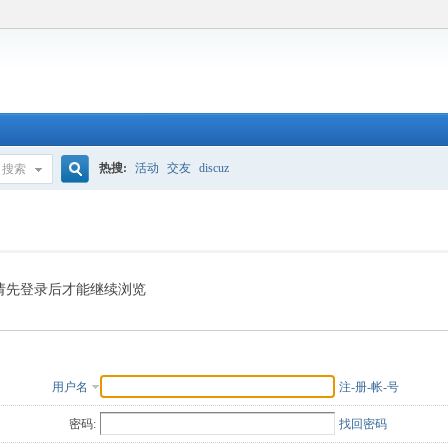
热搜:
活动
交友
discuz
搜索
搜
索
请先登录后才能继续浏览
用户名
注-册-帐-号
密码:
找回密码