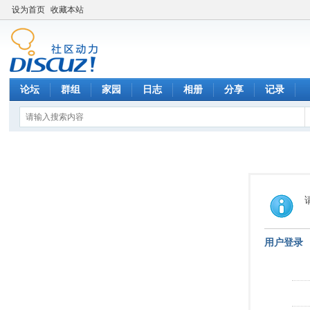
设为首页
收藏本站
论坛
群组
家园
日志
相册
分享
记录
用户登录