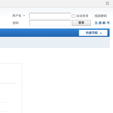
用户名
自动登录
找回密码
登录
密码
注-册-帐-号
快捷导航