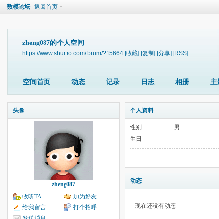
数模论坛
返回首页
zheng087的个人空间
https://www.shumo.com/forum/?15664
[收藏]
[复制]
[分享]
[RSS]
空间首页
动态
记录
日志
相册
主
头像
个人资料
性别
男
生日
动态
zheng087
收听TA
加为好友
现在还没有动态
给我留言
打个招呼
发送消息