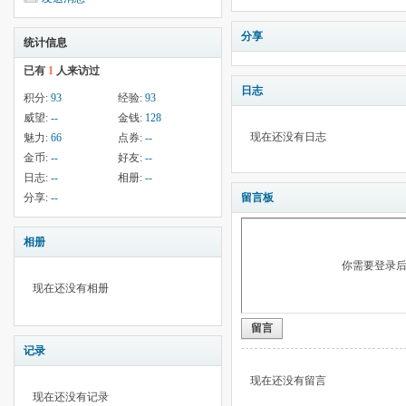
分享
统计信息
已有
1
人来访过
日志
积分:
93
经验:
93
威望:
--
金钱:
128
现在还没有日志
魅力:
66
点券:
--
金币:
--
好友:
--
日志:
--
相册:
--
分享:
--
留言板
相册
你需要登录
现在还没有相册
留言
记录
现在还没有留言
现在还没有记录