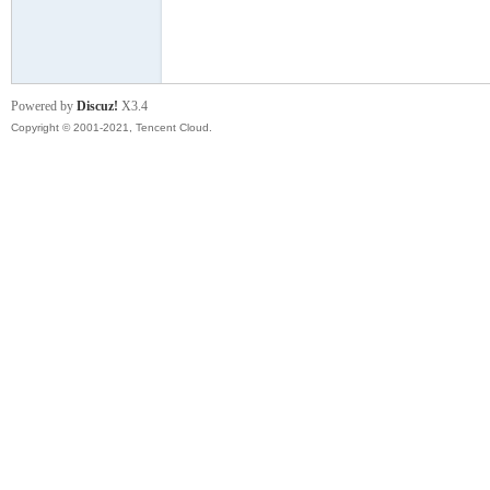
模
Powered by
Discuz!
X3.4
Copyright © 2001-2021, Tencent Cloud.
论
坛