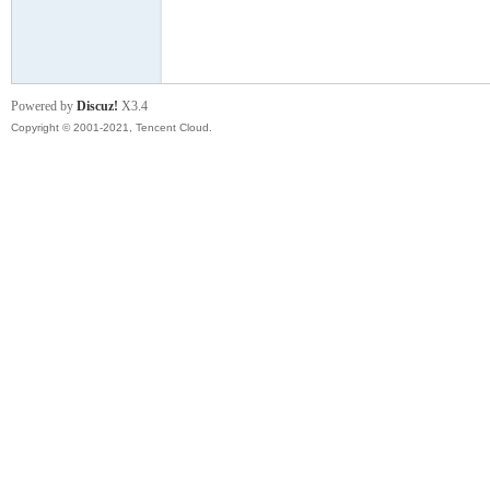
模
Powered by
Discuz!
X3.4
Copyright © 2001-2021, Tencent Cloud.
论
坛