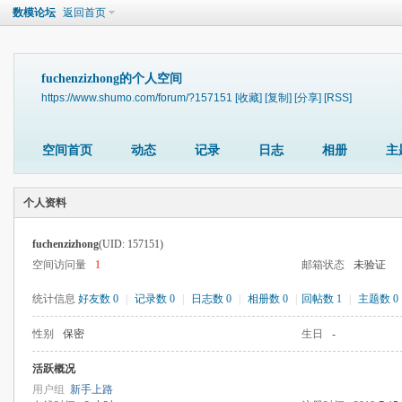
数模论坛
返回首页
fuchenzizhong的个人空间
https://www.shumo.com/forum/?157151
[收藏]
[复制]
[分享]
[RSS]
空间首页
动态
记录
日志
相册
主
个人资料
fuchenzizhong
(UID: 157151)
空间访问量
1
邮箱状态
未验证
统计信息
好友数 0
|
记录数 0
|
日志数 0
|
相册数 0
|
回帖数 1
|
主题数 0
性别
保密
生日
-
活跃概况
用户组
新手上路