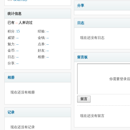
分享
统计信息
已有
--
人来访过
日志
积分:
15
经验:
--
威望:
--
金钱:
--
现在还没有日志
魅力:
--
点券:
--
金币:
--
好友:
--
日志:
--
相册:
--
留言板
分享:
--
相册
你需要登录
现在还没有相册
留言
记录
现在还没有留言
现在还没有记录