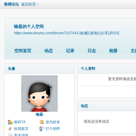
数模论坛
返回首页
喻磊的个人空间
https://www.shumo.com/forum/?157443
[收藏]
[复制]
[分享]
[RSS]
空间首页
动态
记录
日志
相册
主
头像
个人资料
暂无资料项或无
动态
喻磊
现在还没有动态
收听TA
加为好友
给我留言
打个招呼
发送消息