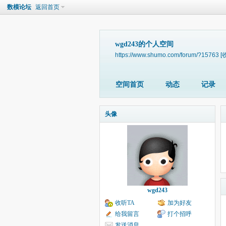
数模论坛
返回首页
wgd243的个人空间
https://www.shumo.com/forum/?15763
[
空间首页
动态
记录
头像
wgd243
收听TA
加为好友
给我留言
打个招呼
发送消息