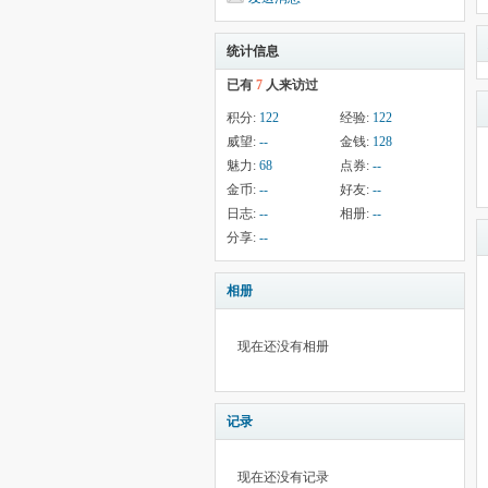
统计信息
已有
7
人来访过
积分:
122
经验:
122
威望:
--
金钱:
128
魅力:
68
点券:
--
金币:
--
好友:
--
日志:
--
相册:
--
分享:
--
相册
现在还没有相册
记录
现在还没有记录