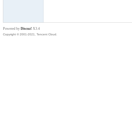
模
Powered by
Discuz!
X3.4
Copyright © 2001-2021, Tencent Cloud.
论
坛