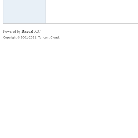
模
Powered by
Discuz!
X3.4
Copyright © 2001-2021, Tencent Cloud.
论
坛