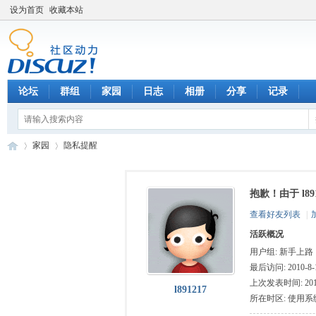
设为首页
收藏本站
论坛
群组
家园
日志
相册
分享
记录
家园
隐私提醒
抱歉！由于 l8
数
›
›
查看好友列表
|
活跃概况
用户组:
新手上路
最后访问: 2010-8-1
上次发表时间: 2010-
l891217
所在时区: 使用