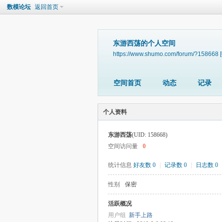
数模论坛
返回首页
东游西荡的个人空间
https://www.shumo.com/forum/?158668
空间首页
动态
记录
个人资料
东游西荡
(UID: 158668)
空间访问量
0
统计信息
好友数 0
|
记录数 0
|
日志数 0
性别
保密
活跃概况
用户组
新手上路