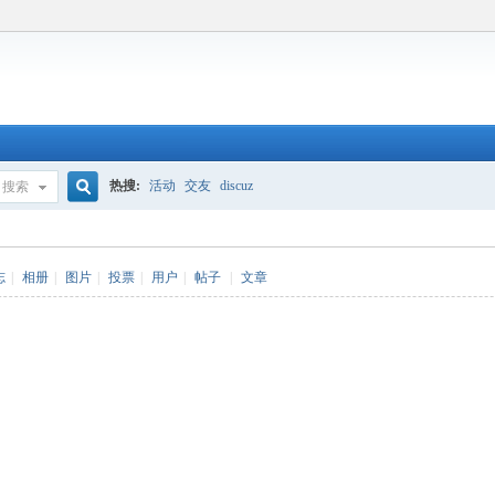
热搜:
活动
交友
discuz
搜索
搜
志
|
相册
|
图片
|
投票
|
用户
|
帖子
|
文章
索