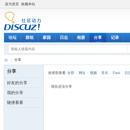
设为首页
收藏本站
论坛
群组
家园
日志
相册
分享
记录
分享
分享
按类型查看:
全部
|
网址
|
视频
|
音乐
|
Flash
|
日
好友的分享
数
›
现在还没分享
我的分享
随便看看