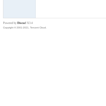
模
Powered by
Discuz!
X3.4
Copyright © 2001-2021, Tencent Cloud.
论
坛