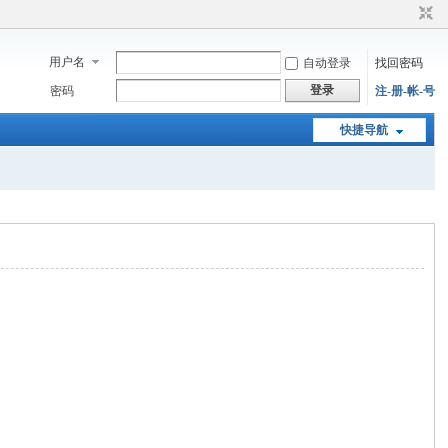
用户名
自动登录
找回密码
登录
密码
注-册-帐-号
快捷导航