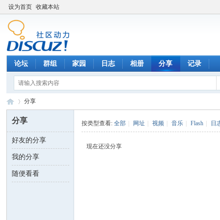
设为首页
收藏本站
论坛
群组
家园
日志
相册
分享
记录
分享
分享
按类型查看:
全部
|
网址
|
视频
|
音乐
|
Flash
|
日
好友的分享
数
›
现在还没分享
我的分享
随便看看