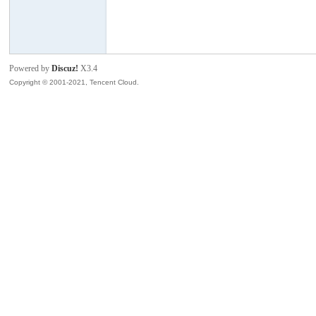
模
Powered by
Discuz!
X3.4
Copyright © 2001-2021, Tencent Cloud.
论
坛