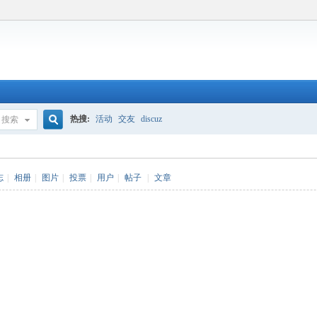
热搜:
活动
交友
discuz
搜索
搜
志
|
相册
|
图片
|
投票
|
用户
|
帖子
|
文章
索