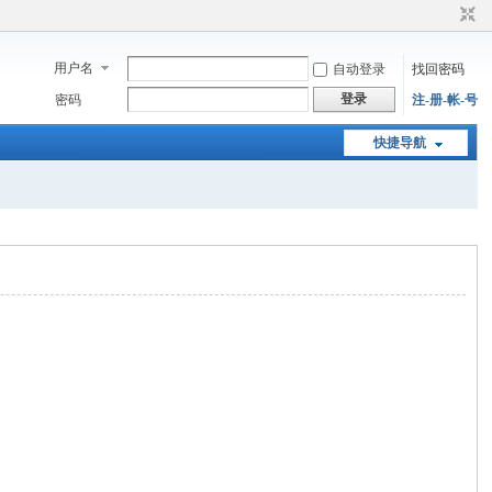
用户名
自动登录
找回密码
登录
密码
注-册-帐-号
快捷导航