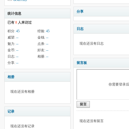
分享
统计信息
已有
8
人来访过
日志
积分:
45
经验:
45
威望:
--
金钱:
--
现在还没有日志
魅力:
--
点券:
--
金币:
--
好友:
--
日志:
--
相册:
--
分享:
--
留言板
相册
你需要登录
现在还没有相册
留言
记录
现在还没有留言
现在还没有记录