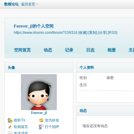
数模论坛
返回首页
Forever_jl的个人空间
https://www.shumo.com/forum/?159316
[收藏]
[复制]
[分享]
[RSS]
空间首页
动态
记录
日志
相册
主
头像
个人资料
性别
保密
生日
动态
Forever_jl
收听TA
加为好友
现在还没有动态
给我留言
打个招呼
发送消息