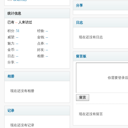
分享
统计信息
已有
--
人来访过
日志
积分:
51
经验:
--
威望:
--
金钱:
--
现在还没有日志
魅力:
--
点券:
--
金币:
--
好友:
--
日志:
--
相册:
--
留言板
分享:
--
相册
你需要登录
现在还没有相册
留言
记录
现在还没有留言
现在还没有记录