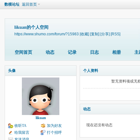
数模论坛
返回首页
likuan的个人空间
https://www.shumo.com/forum/?15983
[收藏]
[复制]
[分享]
[RSS]
空间首页
动态
记录
日志
相册
主
头像
个人资料
暂无资料项或无
动态
likuan
现在还没有动态
收听TA
加为好友
给我留言
打个招呼
发送消息