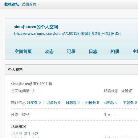
数模论坛
返回首页
simajianren的个人空间
https://www.shumo.com/forum/?160118
[收藏]
[复制]
[分享]
[RSS]
空间首页
动态
记录
日志
相册
主
个人资料
simajianren
(UID: 160118)
空间访问量
2
邮箱状态
未验证
统计信息
好友数 0
|
记录数 0
|
日志数 0
|
相册数 0
|
回帖数 6
|
主题数 0
性别
保密
生日
-
活跃概况
用户组
新手上路