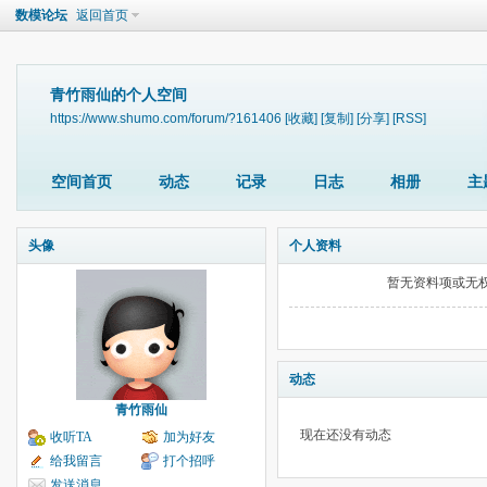
数模论坛
返回首页
青竹雨仙的个人空间
https://www.shumo.com/forum/?161406
[收藏]
[复制]
[分享]
[RSS]
空间首页
动态
记录
日志
相册
主
头像
个人资料
暂无资料项或无
动态
青竹雨仙
现在还没有动态
收听TA
加为好友
给我留言
打个招呼
发送消息