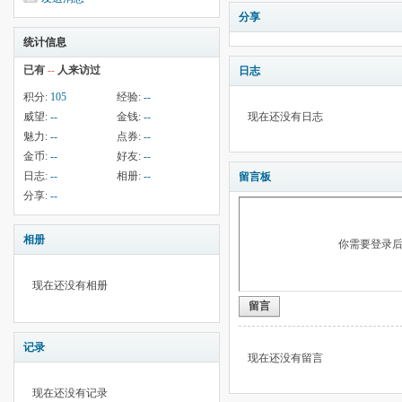
分享
统计信息
已有
--
人来访过
日志
积分:
105
经验:
--
威望:
--
金钱:
--
现在还没有日志
魅力:
--
点券:
--
金币:
--
好友:
--
日志:
--
相册:
--
留言板
分享:
--
相册
你需要登录
现在还没有相册
留言
记录
现在还没有留言
现在还没有记录