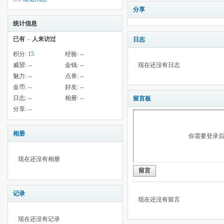
分享
统计信息
已有
--
人来访过
日志
积分:
15
经验:
--
威望:
--
金钱:
--
现在还没有日志
魅力:
--
点券:
--
金币:
--
好友:
--
日志:
--
相册:
--
留言板
分享:
--
相册
你需要登录
现在还没有相册
留言
记录
现在还没有留言
现在还没有记录