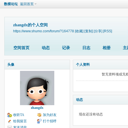
数模论坛
返回首页
zhangdx的个人空间
https://www.shumo.com/forum/?164778
[收藏]
[复制]
[分享]
[RSS]
空间首页
动态
记录
日志
相册
主
头像
个人资料
暂无资料项或无
动态
zhangdx
现在还没有动态
收听TA
加为好友
给我留言
打个招呼
发送消息