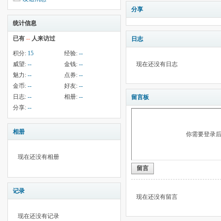
分享
统计信息
已有
--
人来访过
日志
积分:
15
经验:
--
威望:
--
金钱:
--
现在还没有日志
魅力:
--
点券:
--
金币:
--
好友:
--
日志:
--
相册:
--
留言板
分享:
--
相册
你需要登录
现在还没有相册
留言
记录
现在还没有留言
现在还没有记录