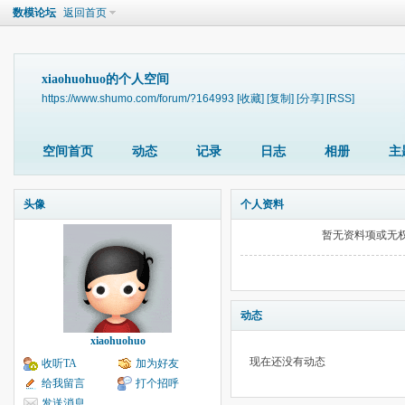
数模论坛
返回首页
xiaohuohuo的个人空间
https://www.shumo.com/forum/?164993
[收藏]
[复制]
[分享]
[RSS]
空间首页
动态
记录
日志
相册
主
头像
个人资料
暂无资料项或无
动态
xiaohuohuo
现在还没有动态
收听TA
加为好友
给我留言
打个招呼
发送消息