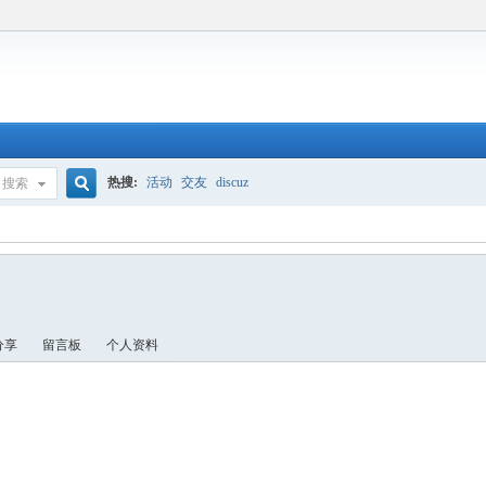
热搜:
活动
交友
discuz
搜索
搜
索
分享
留言板
个人资料