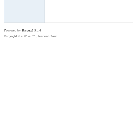
模
Powered by
Discuz!
X3.4
Copyright © 2001-2021, Tencent Cloud.
论
坛