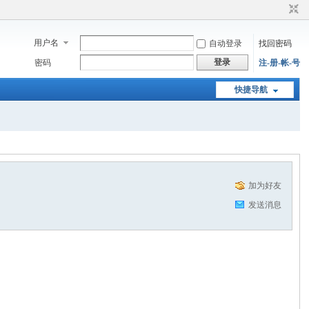
用户名
自动登录
找回密码
登录
密码
注-册-帐-号
快捷导航
加为好友
发送消息