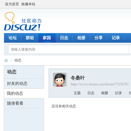
设为首页
收藏本站
论坛
群组
家园
日志
相册
分享
记录
动态
动态
冬桑叶
好友的动态
https://www.shumo.com/forum/?1256761
数
›
主题
日志
相册
记录
我的动态
随便看看
还没有相关动态