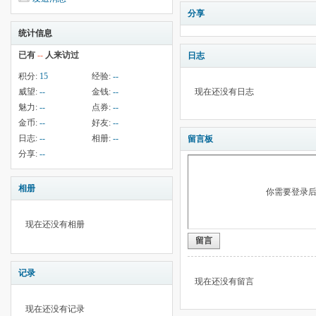
分享
统计信息
已有
--
人来访过
日志
积分:
15
经验:
--
威望:
--
金钱:
--
现在还没有日志
魅力:
--
点券:
--
金币:
--
好友:
--
日志:
--
相册:
--
留言板
分享:
--
相册
你需要登录
现在还没有相册
留言
记录
现在还没有留言
现在还没有记录