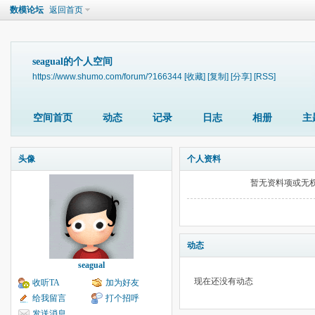
数模论坛
返回首页
seagual的个人空间
https://www.shumo.com/forum/?166344
[收藏]
[复制]
[分享]
[RSS]
空间首页
动态
记录
日志
相册
主
头像
个人资料
暂无资料项或无
动态
seagual
现在还没有动态
收听TA
加为好友
给我留言
打个招呼
发送消息