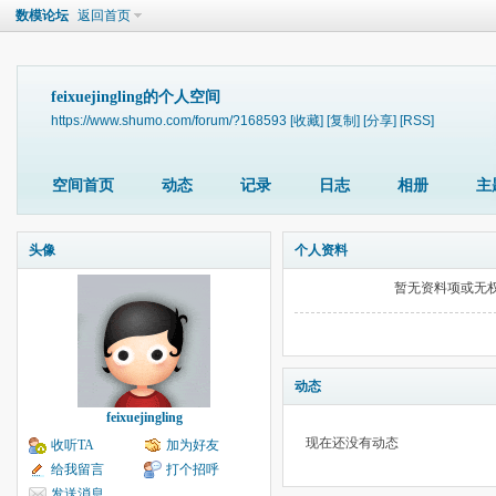
数模论坛
返回首页
feixuejingling的个人空间
https://www.shumo.com/forum/?168593
[收藏]
[复制]
[分享]
[RSS]
空间首页
动态
记录
日志
相册
主
头像
个人资料
暂无资料项或无
动态
feixuejingling
现在还没有动态
收听TA
加为好友
给我留言
打个招呼
发送消息