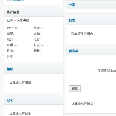
分享
统计信息
已有
--
人来访过
日志
积分:
15
经验:
--
威望:
--
金钱:
--
现在还没有日志
魅力:
--
点券:
--
金币:
--
好友:
--
日志:
--
相册:
--
留言板
分享:
--
相册
你需要登录
现在还没有相册
留言
记录
现在还没有留言
现在还没有记录