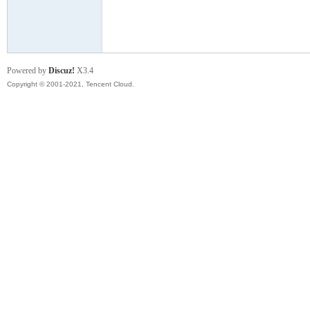
模
Powered by
Discuz!
X3.4
Copyright © 2001-2021, Tencent Cloud.
论
坛