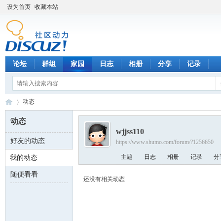
设为首页
收藏本站
论坛
群组
家园
日志
相册
分享
记录
动态
动态
wjjss110
好友的动态
https://www.shumo.com/forum/?1256650
数
›
主题
日志
相册
记录
分
我的动态
随便看看
还没有相关动态