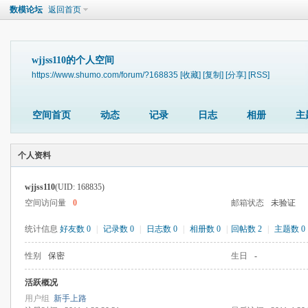
数模论坛
返回首页
wjjss110的个人空间
https://www.shumo.com/forum/?168835
[收藏]
[复制]
[分享]
[RSS]
空间首页
动态
记录
日志
相册
主
个人资料
wjjss110
(UID: 168835)
空间访问量
0
邮箱状态
未验证
统计信息
好友数 0
|
记录数 0
|
日志数 0
|
相册数 0
|
回帖数 2
|
主题数 0
性别
保密
生日
-
活跃概况
用户组
新手上路