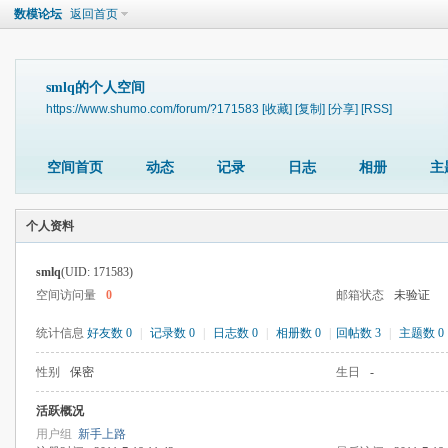
数模论坛
返回首页
smlq的个人空间
https://www.shumo.com/forum/?171583
[收藏]
[复制]
[分享]
[RSS]
空间首页
动态
记录
日志
相册
主
个人资料
smlq
(UID: 171583)
空间访问量
0
邮箱状态
未验证
统计信息
好友数 0
|
记录数 0
|
日志数 0
|
相册数 0
|
回帖数 3
|
主题数 0
性别
保密
生日
-
活跃概况
用户组
新手上路