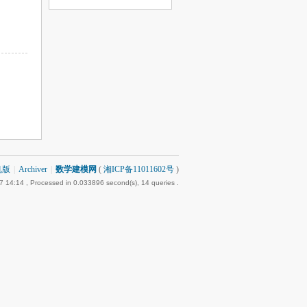
机版
|
Archiver
|
数学建模网
(
湘ICP备11011602号
)
7 14:14
, Processed in 0.033896 second(s), 14 queries .