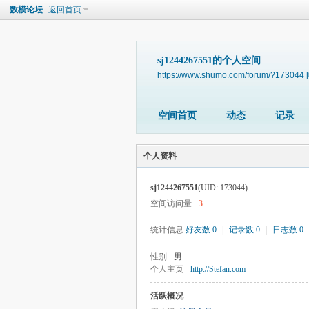
数模论坛
返回首页
sj1244267551的个人空间
https://www.shumo.com/forum/?173044
空间首页
动态
记录
个人资料
sj1244267551
(UID: 173044)
空间访问量
3
统计信息
好友数 0
|
记录数 0
|
日志数 0
性别
男
个人主页
http://Stefan.com
活跃概况