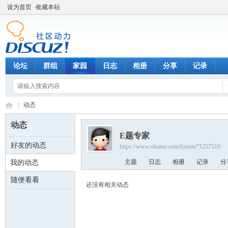
设为首页
收藏本站
论坛
群组
家园
日志
相册
分享
记录
动态
动态
E题专家
好友的动态
https://www.shumo.com/forum/?1257519
数
›
主题
日志
相册
记录
分
我的动态
随便看看
还没有相关动态