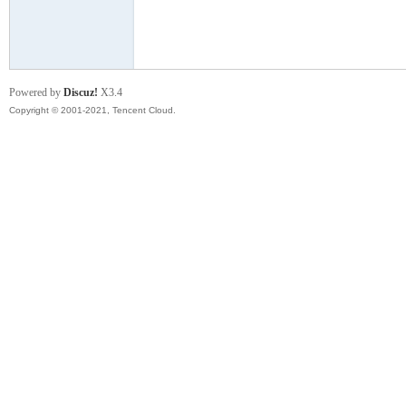
模
Powered by
Discuz!
X3.4
Copyright © 2001-2021, Tencent Cloud.
论
坛