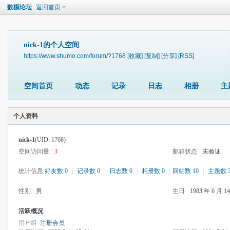
数模论坛
返回首页
nick-1的个人空间
https://www.shumo.com/forum/?1768
[收藏]
[复制]
[分享]
[RSS]
空间首页
动态
记录
日志
相册
主
个人资料
nick-1
(UID: 1768)
空间访问量
3
邮箱状态
未验证
统计信息
好友数 0
|
记录数 0
|
日志数 0
|
相册数 0
|
回帖数 10
|
主题数 
性别
男
生日
1983 年 6 月 1
活跃概况
用户组
注册会员