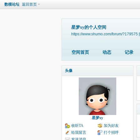
数模论坛
返回首页
星梦xy的个人空间
https://www.shumo.com/forum/?179575
空间首页
动态
记录
头像
星梦xy
收听TA
加为好友
给我留言
打个招呼
发送消息