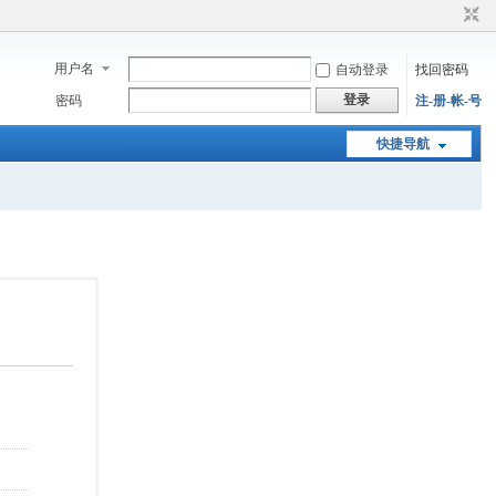
用户名
自动登录
找回密码
登录
密码
注-册-帐-号
快捷导航