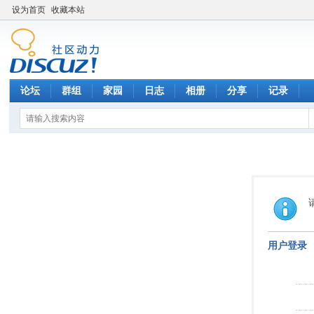
设为首页
收藏本站
论坛
群组
家园
日志
相册
分享
记录
用户登录