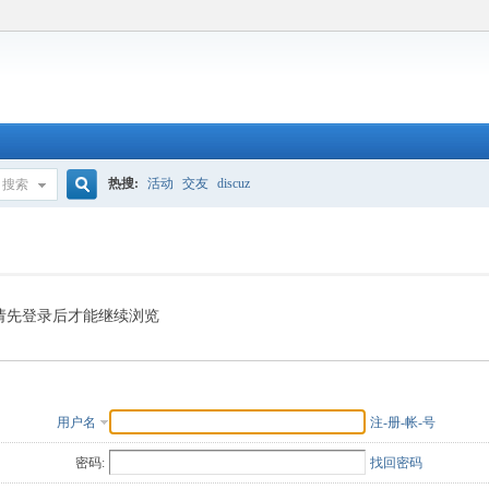
热搜:
活动
交友
discuz
搜索
搜
索
请先登录后才能继续浏览
用户名
注-册-帐-号
密码:
找回密码