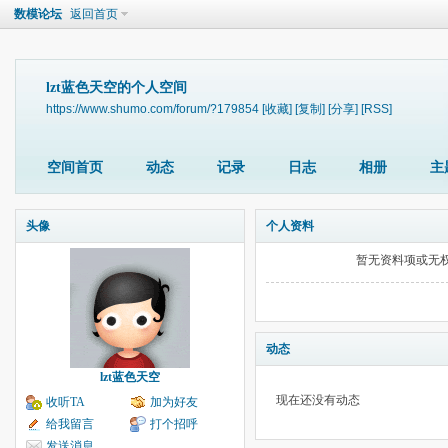
数模论坛
返回首页
lzt蓝色天空的个人空间
https://www.shumo.com/forum/?179854
[收藏]
[复制]
[分享]
[RSS]
空间首页
动态
记录
日志
相册
主
头像
个人资料
暂无资料项或无
动态
lzt蓝色天空
现在还没有动态
收听TA
加为好友
给我留言
打个招呼
发送消息