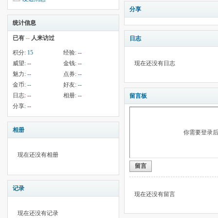
分享
统计信息
已有
--
人来访过
日志
积分:
15
经验:
--
威望:
--
金钱:
--
现在还没有日志
魅力:
--
点券:
--
金币:
--
好友:
--
日志:
--
相册:
--
留言板
分享:
--
相册
你需要登录
现在还没有相册
留言
记录
现在还没有留言
现在还没有记录