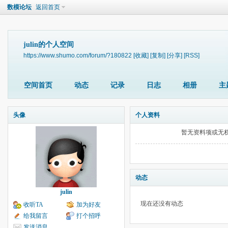
数模论坛
返回首页
julin的个人空间
https://www.shumo.com/forum/?180822
[收藏]
[复制]
[分享]
[RSS]
空间首页
动态
记录
日志
相册
主
头像
个人资料
暂无资料项或无
动态
julin
现在还没有动态
收听TA
加为好友
给我留言
打个招呼
发送消息