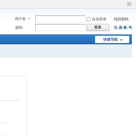
用户名
自动登录
找回密码
登录
密码
注-册-帐-号
快捷导航