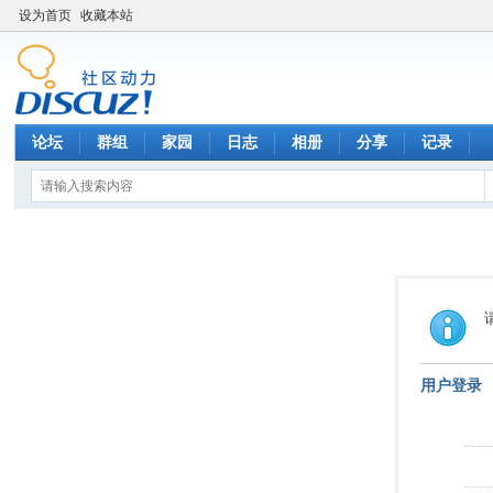
设为首页
收藏本站
论坛
群组
家园
日志
相册
分享
记录
用户登录