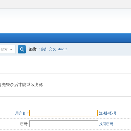
热搜:
活动
交友
discuz
搜索
搜
索
请先登录后才能继续浏览
用户名
注-册-帐-号
密码:
找回密码