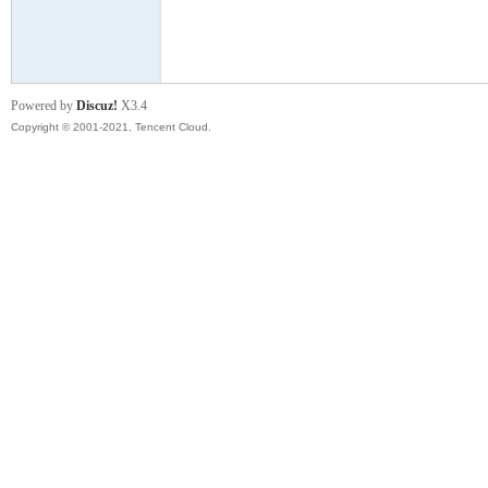
模
Powered by
Discuz!
X3.4
Copyright © 2001-2021, Tencent Cloud.
论
坛