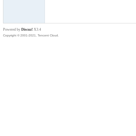
模
Powered by
Discuz!
X3.4
Copyright © 2001-2021, Tencent Cloud.
论
坛