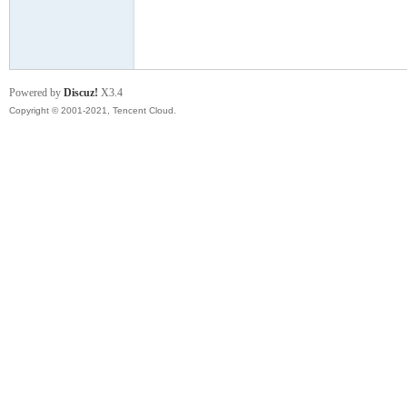
模
Powered by
Discuz!
X3.4
Copyright © 2001-2021, Tencent Cloud.
论
坛