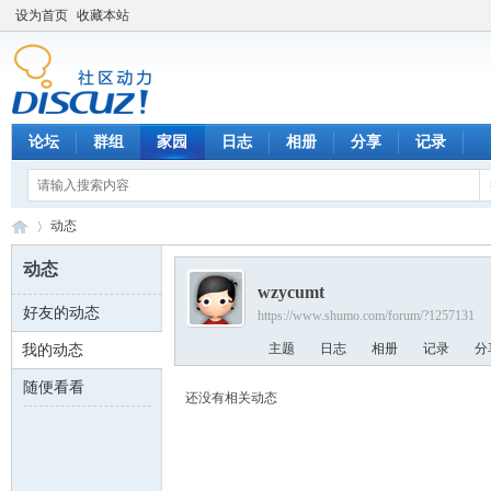
设为首页
收藏本站
论坛
群组
家园
日志
相册
分享
记录
动态
动态
wzycumt
好友的动态
https://www.shumo.com/forum/?1257131
数
›
主题
日志
相册
记录
分
我的动态
随便看看
还没有相关动态