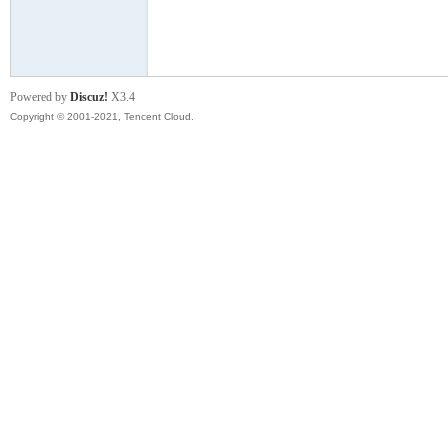
模
Powered by
Discuz!
X3.4
Copyright © 2001-2021, Tencent Cloud.
论
坛