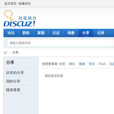
设为首页
收藏本站
论坛
群组
家园
日志
相册
分享
记录
分享
分享
按类型查看:
全部
|
网址
|
视频
|
音乐
|
Flash
|
日
好友的分享
数
›
现在还没分享
我的分享
随便看看