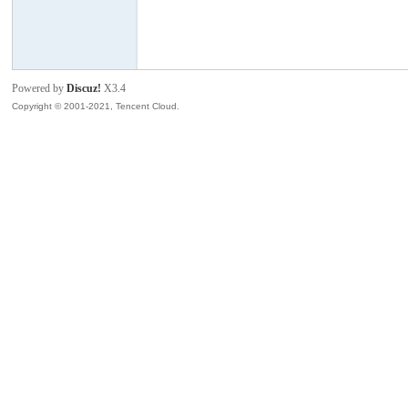
模
Powered by
Discuz!
X3.4
Copyright © 2001-2021, Tencent Cloud.
论
坛