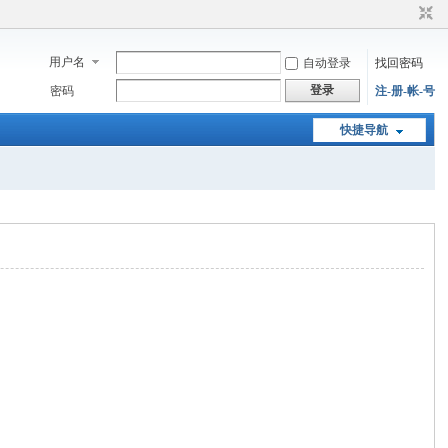
用户名
自动登录
找回密码
登录
密码
注-册-帐-号
快捷导航