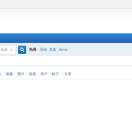
热搜:
活动
交友
discuz
搜索
搜
志
|
相册
|
图片
|
投票
|
用户
|
帖子
|
文章
索