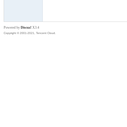
模
Powered by
Discuz!
X3.4
Copyright © 2001-2021, Tencent Cloud.
论
坛