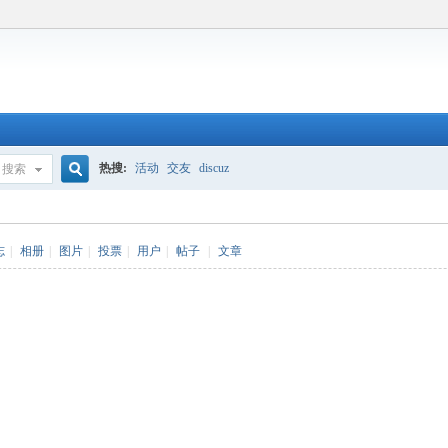
热搜:
活动
交友
discuz
搜索
搜
志
|
相册
|
图片
|
投票
|
用户
|
帖子
|
文章
索