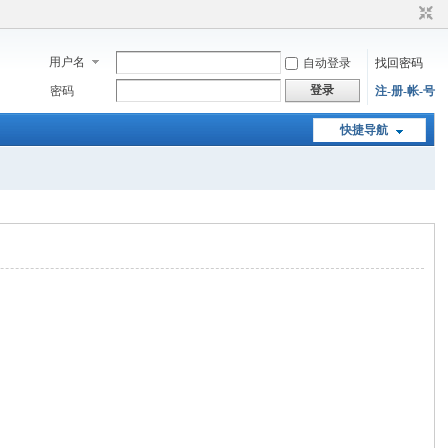
用户名
自动登录
找回密码
登录
密码
注-册-帐-号
快捷导航