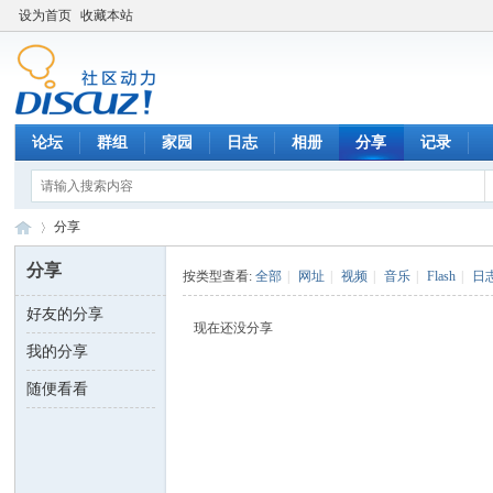
设为首页
收藏本站
论坛
群组
家园
日志
相册
分享
记录
分享
分享
按类型查看:
全部
|
网址
|
视频
|
音乐
|
Flash
|
日
好友的分享
数
›
现在还没分享
我的分享
随便看看