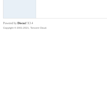
模
Powered by
Discuz!
X3.4
Copyright © 2001-2021, Tencent Cloud.
论
坛