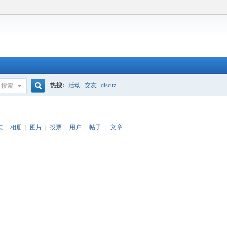
热搜:
活动
交友
discuz
搜索
搜
志
|
相册
|
图片
|
投票
|
用户
|
帖子
|
文章
索