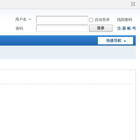
用户名
自动登录
找回密码
登录
密码
注-册-帐-号
快捷导航