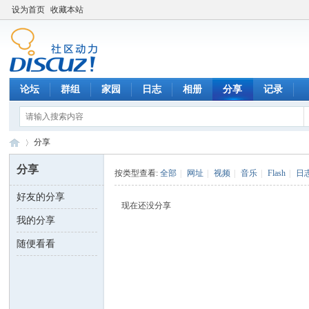
设为首页
收藏本站
论坛
群组
家园
日志
相册
分享
记录
分享
分享
按类型查看:
全部
|
网址
|
视频
|
音乐
|
Flash
|
日
好友的分享
数
›
现在还没分享
我的分享
随便看看