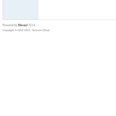
模
Powered by
Discuz!
X3.4
Copyright © 2001-2021, Tencent Cloud.
论
坛