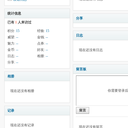
统计信息
分享
已有
1
人来访过
积分:
15
经验:
15
日志
威望:
--
金钱:
--
魅力:
--
点券:
--
金币:
--
好友:
--
现在还没有日志
日志:
--
相册:
--
分享:
--
留言板
相册
你需要登录
现在还没有相册
留言
记录
现在还没有记录
现在还没有留言