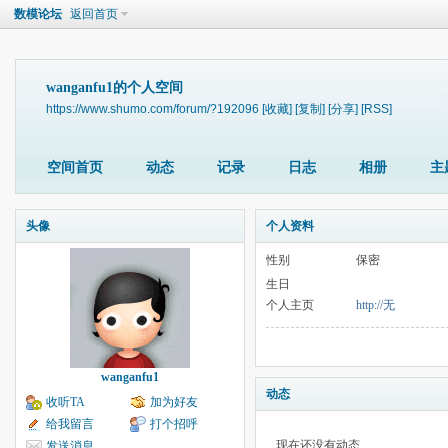
数模论坛
返回首页
wanganfu1的个人空间
https://www.shumo.com/forum/?192096
[收藏]
[复制]
[分享]
[RSS]
空间首页
动态
记录
日志
相册
主
头像
个人资料
性别
保密
生日
个人主页
http://无
wanganfu1
动态
收听TA
加为好友
给我留言
打个招呼
现在还没有动态
发送消息